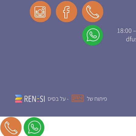
dfu
פיתוח של
- על בסיס