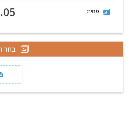
.05
מחיר:
בחר תב