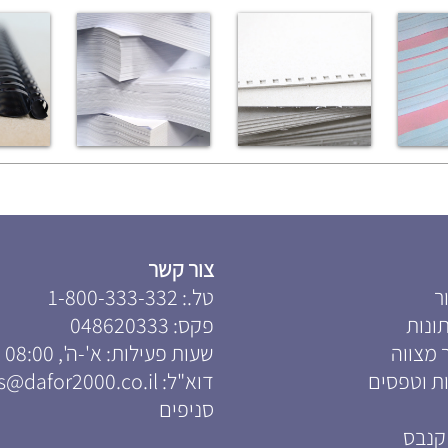
צור קשר
ר
טל.:
1-800-333-332
ונות
פקס:
048620333
 מצווה
שעות פעילות: א'-ה', 08:00 – 18:00
ת וטפסים
דוא"ל:
s@dafor2000.co.il
סניפים
קנבס